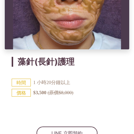
藻針(長針)護理
時間
1 小時20分鐘以上
價格
$3,500
(原價$8,000)
LINE 立即預約