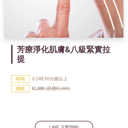
芳療淨化肌膚&八級緊實拉
提
2小時30分鐘以上
時間
價格
$1,800
(原價$5,800)
LINE 立即預約